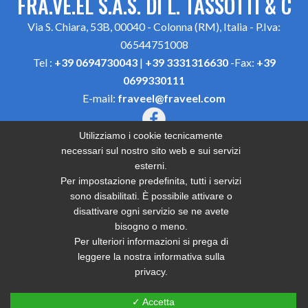
FRA.VE.EL S.A.S. DI L. TASSOTTI & C
Via S. Chiara, 53B, 00040 - Colonna (RM), Italia - P.Iva:
06544751008
Tel :
+39 0694730043
|
+39 3331316630
-Fax:
+39
0699330111
E-mail:
fraveel@fraveel.com
Utilizziamo i cookie tecnicamente
SEGUICI QUI:
necessari sul nostro sito web e sui servizi
esterni.
Per impostazione predefinita, tutti i servizi
sono disabilitati. È possibile attivare o
disattivare ogni servizio se ne avete
Home
Produzione recinzioni in ferro Roma Est
bisogno o meno.
Produzione grate in ferro Roma Est
Per ulteriori informazioni si prega di
Produzione cancelli in ferro Roma Est
leggere la nostra informativa sulla
Produzione porte corazzate Roma Est
privacy.
Lavorazioni in ferro Roma Est
Privacy
✓ Accetta