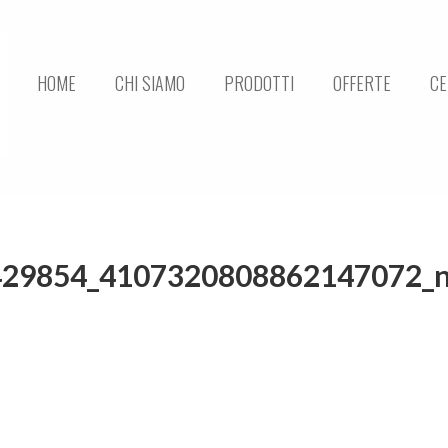
HOME
CHI SIAMO
PRODOTTI
OFFERTE
CE
429854_4107320808862147072_