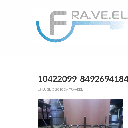
10422099_849269418
19 LUGLIO 2018
DA
FRAVEEL