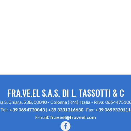
FRA.VE.EL S.A.S. DI L. TASSOTTI & C
ia S. Chiara, 53B, 00040 - Colonna (RM), Italia - P.Iva: 065447510
Tel :
+39 0694730043
|
+39 3331316630
-Fax:
+39 0699330111
E-mail:
fraveel@fraveel.com