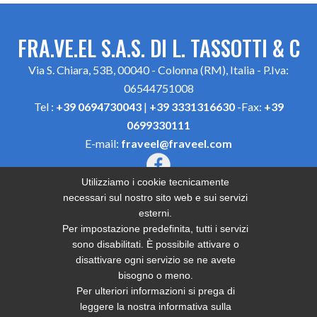
FRA.VE.EL S.A.S. DI L. TASSOTTI & C
Via S. Chiara, 53B, 00040 - Colonna (RM), Italia - P.Iva:
06544751008
Tel :
+39 0694730043
|
+39 3331316630
-Fax:
+39
0699330111
E-mail:
fraveel@fraveel.com
Utilizziamo i cookie tecnicamente
SEGUICI QUI:
necessari sul nostro sito web e sui servizi
esterni.
Per impostazione predefinita, tutti i servizi
sono disabilitati. È possibile attivare o
disattivare ogni servizio se ne avete
Home
Produzione recinzioni in ferro Roma Est
bisogno o meno.
Produzione grate in ferro Roma Est
Per ulteriori informazioni si prega di
Produzione cancelli in ferro Roma Est
leggere la nostra informativa sulla